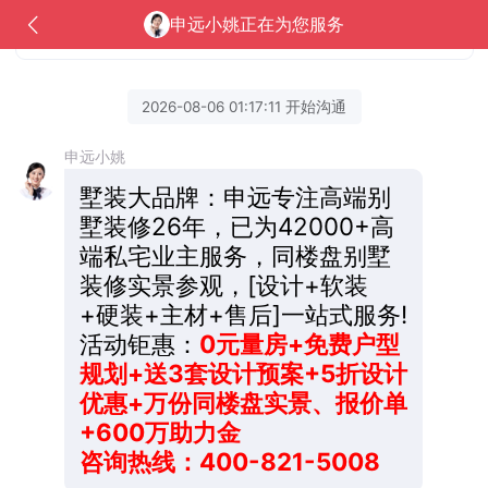
报价单+600万助力金
申远小姚正在为您服务
咨询热线：400-821-5008
2026-08-06 01:17:11 开始沟通
申远小姚
墅装大品牌：申远专注高端别
墅装修26年，已为42000+高
端私宅业主服务，同楼盘别墅
装修实景参观，[设计+软装
+硬装+主材+售后]一站式服务!
活动钜惠：
0元量房+免费户型
规划+送3套设计预案+5折设计
优惠+万份同楼盘实景、报价单
+600万助力金
咨询热线：400-821-5008