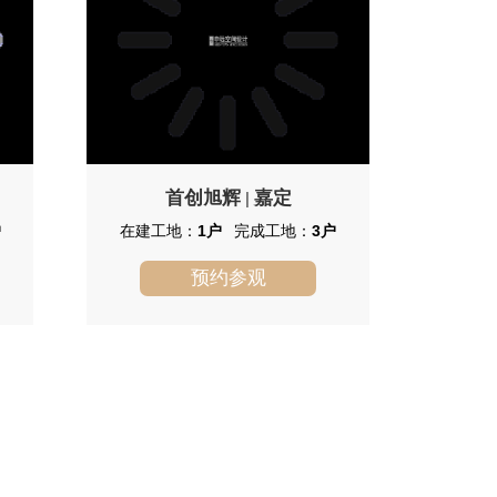
首创旭辉
嘉定
|
户
在建工地：
1户
完成工地：
3户
预约参观
首创旭辉
首创旭辉城位于上海市嘉定徐行，
由上海首嘉置业有限公司建成，总建筑
面积344168，总占地面积123089，共计
房屋1643户，小区物业公司为上海永升
物业管理有限公司。