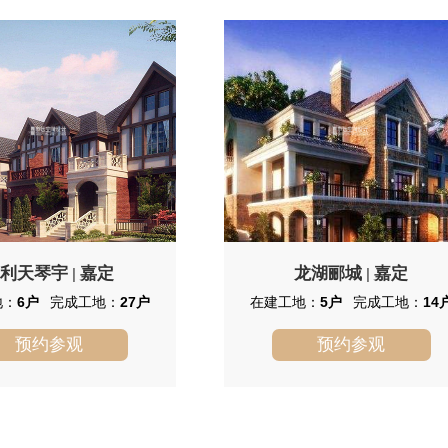
保利天琴宇
嘉定
龙湖郦城
嘉定
|
|
地：
6户
完成工地：
27户
在建工地：
5户
完成工地：
14
预约参观
预约参观
保利天琴宇
龙湖郦城
天琴宇地处远香湖路600弄，项
龙湖郦城将聚集别墅、高层公寓、
积为66200㎡，总建筑面积为
soho公寓及社区大型商业和邻里中心于
2㎡。 保利天琴宇建筑由住宅、商
一体，是一个集居住、商业、休闲及社
商业、社区配套服务设施和邻
区服务于一体的大型城市综合社区，依