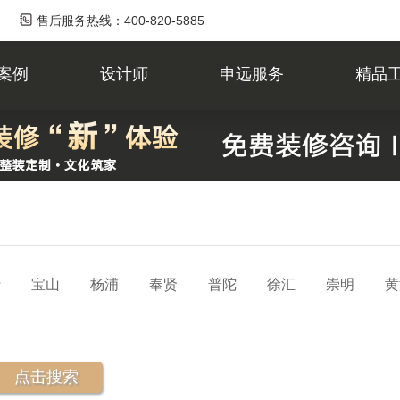
售后服务热线：400-820-5885
案例
设计师
申远服务
精品
行
宝山
杨浦
奉贤
普陀
徐汇
崇明
黄
点击搜索