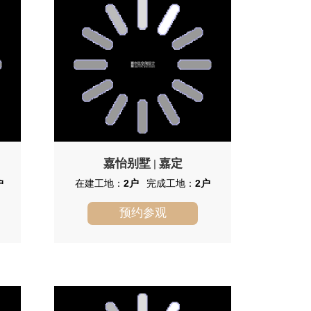
嘉怡别墅
嘉定
|
户
在建工地：
2户
完成工地：
2户
预约参观
嘉怡别墅
嘉怡别墅项目位于嘉定茹水路1180
弄，嘉定地区别墅项目中档次最高的纯
别墅社区。占地面积237991平方米，建
筑面积116616平方米，容积率0.40%，
绿化率60%，可容纳总户数260户入住，
从市区上中环线直通沪嘉高速至本案车
程20分钟。