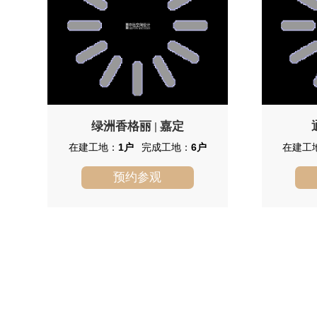
绿洲香格丽
嘉定
|
在建工地：
1户
完成工地：
6户
在建工
预约参观
绿洲香格丽
绿洲香格丽位于嘉定，总占地面积
通用
178573平方米，由联排别墅、叠加式公
CBD”
寓和小高层组团组成。容 积 率 1.00，
路，西至
绿化率 35%，周边配套有购物、银行、
方米，项目
医疗、邮局、学校、社区内会所等。交
距S20仅
通便利。
站。自人
公路至本
架至虹桥