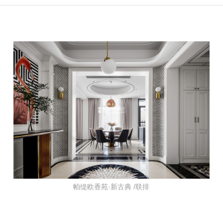
帕缇欧香苑·新古典 /联排