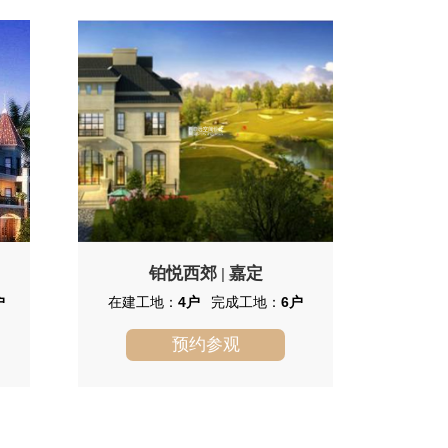
铂悦西郊
嘉定
|
户
在建工地：
4户
完成工地：
6户
预约参观
铂悦西郊
旭辉铂悦西郊项目座揽1800亩高尔
夫，另南侧有黄浦江和苏州河的源头吴
淞江自然水系。 旭辉铂悦西郊本期占地
13万㎡，容积率为0.24，采用15余米南