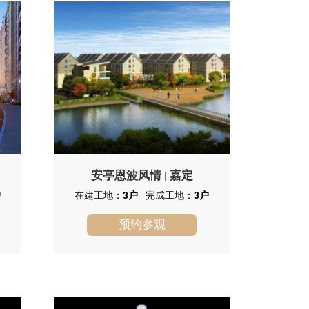
向面宽、四开间朝南，客厅局部挑空6.7
米，其中底层设老人套房；室内3.1-3.6
米 ，地下室3.3米南北双向下沉式庭院。
安亭恩波风情
嘉定
|
户
在建工地：
3户
完成工地：
3户
预约参观
安亭恩波风情
安亭恩波风情位于嘉定区安智路
2078弄93号，小区周边配套齐全，景色
优美，交通便利。