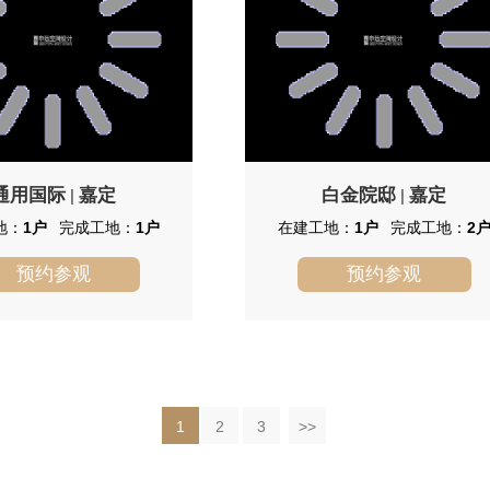
通用国际
嘉定
白金院邸
嘉定
|
|
地：
1户
完成工地：
1户
在建工地：
1户
完成工地：
2
预约参观
预约参观
通用国际
白金院邸
国际位于南翔镇“银南翔
由金地集团打造的格林世界，作为
核心区，东至德园南路，南至金昌
首屈一指百万平米的国际住区，总占地
横沥河；总建筑面积约13万平
2100亩，无论是品质层次，还是用地规
容积率2.0，绿地率35%。东
模，理所应当的成为区域领军大盘。
3公里，北临轨交11号线南翔
民广场驱车沿中环、沪嘉高速
1
2
3
>>
项目约30分钟车程，沿嘉闵高
枢纽约10分钟。