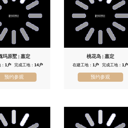
魏玛原墅
嘉定
桃花岛
嘉定
|
|
地：
1户
完成工地：
14户
在建工地：
1户
完成工地：
1
预约参观
预约参观
魏玛原墅
桃花岛
新镇位于上海市嘉定区、上海
嘉城桃花岛(公寓)位于上海市嘉定
城的南端，是上海国际汽车城
江桥，由上海华江建设发展有限公司建
区，拥有三江交汇的自然水系
成，总建筑面积6521，总占地面积
通八达的交通网络·是“一城九
2000，共计房屋703户，小区物业公司
启动的第一镇，德国风貌的低密
为景瑞物业。
安亭新镇占地面积约5平方公
一期占地约2.5平方公里，总建
106万平方米。