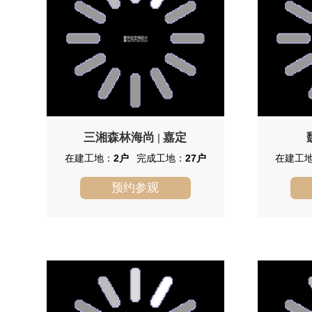
档生活配套，大社区环境相当纯熟。
三湘森林海尚
嘉定
|
在建工地：
2户
完成工地：
27户
在建工
预约参观
三湘森林海尚
三湘森林海尚项目占地9万平米，总
安亭
建筑面积20余万平米，集叠加别墅、高
国际汽车
层公寓于一体的纯住宅高端社区。三湘
核心居住
森林海尚将秉承海尚系列的绿色建筑理
景观和四
念，不断创新，森林情境景观，住宅科
镇”率先
技应用及装修品质上再升级，打造社会
度住宅。
认可，业主满意的绿色科技经典名宅。
里，其中
筑面积达