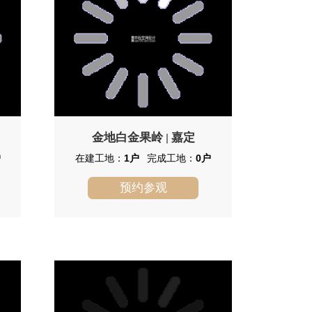
的低密度高尚住区。
金地白金果岭
嘉定
|
户
在建工地：
1户
完成工地：
0户
预约参观
金地白金果岭
金地格林世界(白金果岭)位于上海
市嘉定南翔，由上海格林风范房地产发
展有限公司建成，总建筑面积100000，
总占地面积66196，共计房屋126户，小
区物业公司为金地物业。