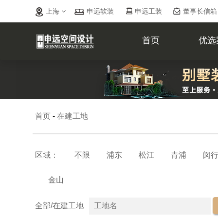
上海
申远软装
申远工装
董事长信箱
首页
优选
首页
-
在建工地
区域：
不限
浦东
松江
青浦
闵
金山
全部/在建工地