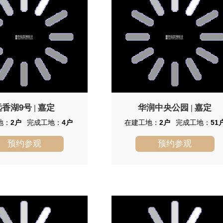
远香湖9号
嘉定
华润中央公园
嘉定
|
|
地：
2户
完成工地：
4户
在建工地：
2户
完成工地：
51
预约参观
预约参观
远香湖9号
华润中央公园
湖9号别墅位于嘉定区宝塔路99
华润置地有限公司(HK 1109)是华润
距外环1.9km，距郊环9.3km，
集团旗下的地产业务旗舰，是中国内地
湖连接荷香潭和东云池的水系
最具实力的综合型地产开发商之一。华
向东延伸，三湖环绕的纯别墅
润置地以“品质给城市更多改变”为品牌
后均为公园。临近图书馆大剧
理念，致力于达到行业内客户满意度的
商业配套，医疗教育设施齐
领先水准，致力于在产品和服务商超越
客户预期，为客户带来生活方式的改
变。