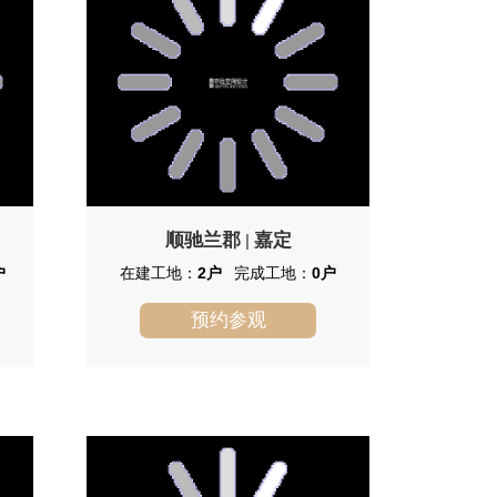
顺驰兰郡
嘉定
|
户
在建工地：
2户
完成工地：
0户
预约参观
顺驰兰郡
顺驰兰郡地处嘉定区外冈镇，地处
嘉定区西北部，外冈镇中心，项目南接
恒荣路、东靠百安公路、北依外钱公
路、西临吴塘河。250，000㎡英伦水岸
别墅社区，凭借独特生态资源，在保留
土地既有人文财富的基础上，为嘉定未
来的主流阶层，潜心营造尊贵社区环境
和人文氛围兼具的以TOWNHOUSE为主