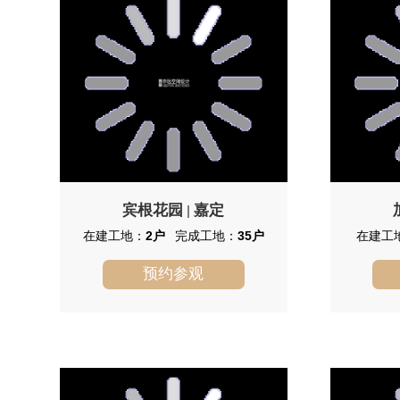
宾根花园
嘉定
|
在建工地：
2户
完成工地：
35户
在建工
预约参观
宾根花园
申远空间设计在安亭新镇宾根花园
独体
已施工达18套，覆盖所有户型，设计风
好，装修
格多样化，欧式、新中式、美式、新古
典等...预约看工地专线：400-821-5008