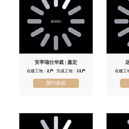
安亭瑞仕华庭
嘉定
|
在建工地：
2户
完成工地：
13户
在建工
预约参观
安亭瑞仕华庭
安亭瑞仕华庭别墅地处上海安亭国
远香
际汽车城核心版块，毗邻1800余亩国际
弄55号，
级高尔夫球场和约1150亩开放式汽车博
周边远香
览公园。南北延伸近16米人工山脉，坐
环绕项目
拥逾2400亩上海罕见大型绿地，高端醇
社区，前
熟大社区环境，汇集了十余家中外各大
院，周边
银行、知名中西餐饮、时尚娱乐休闲、
全。
幼儿至大学知名教育、医疗以及其他高