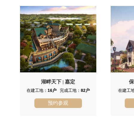
湖畔天下
嘉定
|
在建工地：
16户
完成工地：
82户
在建工
预约参观
湖畔天下
湖畔天下是香港地产开发商长江实
保利
业地产于上海规划的近60万方湖畔社
目占地面
区，位于嘉定CBD南翔核心菁英湖版
12313
块，是一个集连城大宅、湖畔公寓等于
务、沿街