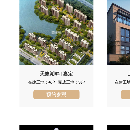
一体的大型综合房地产项目。
里中心组
跃层宽邸
距湖泊项
景剧场—
店凯悦酒
馆。
天籁湖畔
嘉定
|
在建工地：
4户
完成工地：
3户
在建工
预约参观
天籁湖畔
位于
块，周边