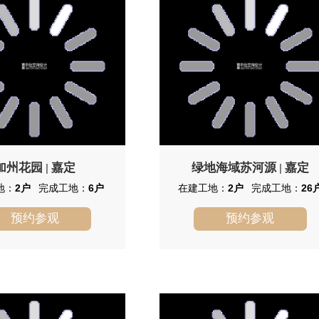
加州花园
嘉定
绿地海域苏河源
嘉定
|
|
地：
2户
完成工地：
6户
在建工地：
2户
完成工地：
26
预约参观
预约参观
加州花园
绿地海域苏河源
别墅，带车库，2环以里，位置
绿地海域苏河源零距离自然资源--
豪华，环境幽雅，格局最佳。
-110米宽吴淞江景、50米宽滨江绿化
带；东南向紧邻78万方的汽车博览公
园；在项目即可俯瞰1800亩、18洞颖奕
高尔夫球场。