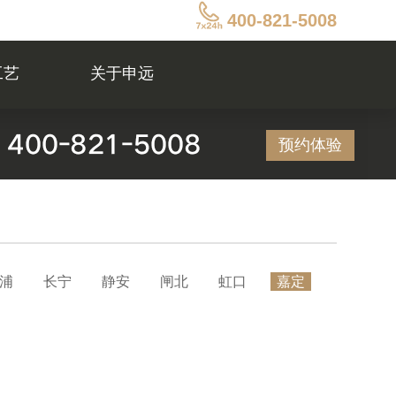
400-821-5008
工艺
关于申远
预约体验
浦
长宁
静安
闸北
虹口
嘉定