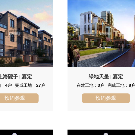
成。保利天琴宇住宅分为高层
托市政规划，本项目周边A5、A12、沿
与联院住宅。 保利天琴宇是近
江高速、沪宁高速等环绕，苏州、上海
目，项目不远处是上海首座水
市区、虹桥机场等地，轻松即到，交通
—保利大剧院，以及五星级酒
便利。目前保利、和记黄埔、中信泰富
店，湖畔配备了会所区和图书
等大牌开发商陆续入驻，将来本项目基
础设施等相关配套硬件一应俱全。
上海院子
嘉定
绿地天呈
嘉定
|
|
地：
4户
完成工地：
27户
在建工地：
3户
完成工地：
8
预约参观
预约参观
上海院子
绿地天呈
嘉定生态居住示范区核心板
绿地天呈位于上海市嘉定菊园新
配套较完善。
区，由上海绿地嘉唐置业有限公司建
成，总建筑面积160000，总占地面积
80000，共计房屋972户，小区物业公司
为盛全物业。