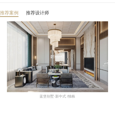
推荐案例
推荐设计师
蓝堡别墅·新中式 /独栋