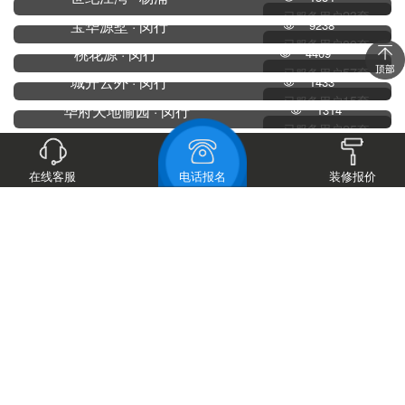
23套
已服务用户
宝华源墅 · 闵行
9238
89套
已服务用户
桃花源 · 闵行
4409
57套
已服务用户
城开云外 · 闵行
1433
15套
已服务用户
华府天地愉园 · 闵行
1314
25套
已服务用户
浦江华侨城 · 闵行
1333
23套
已服务用户
桂鸿院 · 闵行
1624
在线客服
电话报名
装修报价
13套
已服务用户
金鹰府 · 闵行
1386
5套
已服务用户
新弘古北墅 · 闵行
1342
3套
已服务用户
复地北桥 · 闵行
1393
27套
已服务用户
湖山在望 · 闵行
1382
16套
已服务用户
↑上拉加载更多