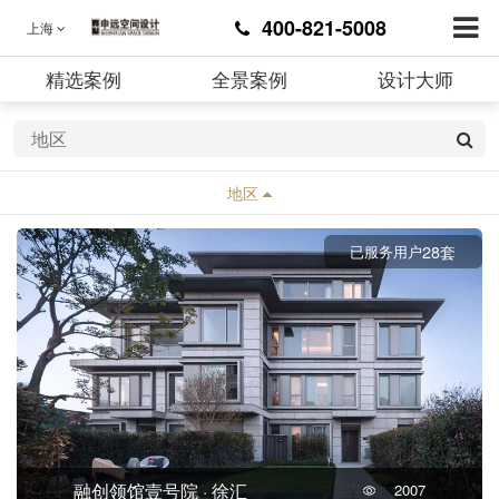
400-821-5008
上海
精选案例
全景案例
设计大师
地区
不限
浦东
松江
青浦
闵行
宝山
28套
已服务用户
杨浦
奉贤
普陀
崇明
黄埔
徐汇
长宁
静安
闸北
虹口
嘉定
金山
融创领馆壹号院 · 徐汇
2007