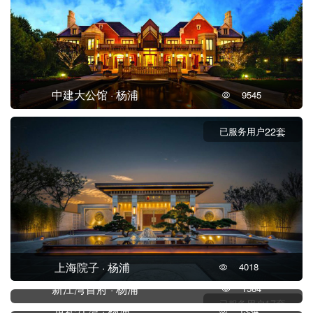
中建大公馆 · 杨浦
9545
22套
已服务用户
上海院子 · 杨浦
4018
新江湾首府 · 杨浦
1584
17套
已服务用户
世纪江湾 · 杨浦
1334