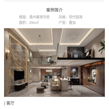
案例简介
楼盘：禹州雍贤华府
风格：现代极简
面积：290㎡
户型：叠加
|
客厅