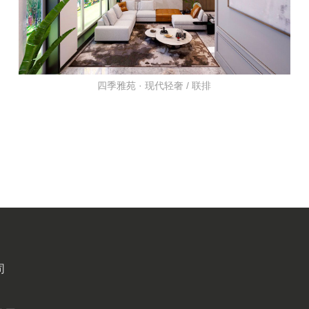
四季雅苑 · 现代轻奢 / 联排
司