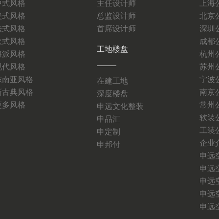
中式风格
主任设计师
上海
美式风格
总监设计师
北京
法式风格
首席设计师
深圳
欧式风格
成都
工地楼盘
海派风格
杭州
现代风格
苏州
东南亚风格
宁波
在建工地
新古典风格
南京
深度楼盘
更多风格
常州
申远文化整装
软装
申品汇
工装
申定制
企业
申邦付
申远
申远
申远
申远
申远