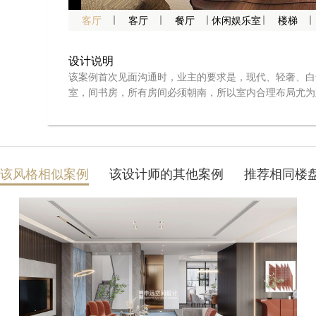
客厅
客厅
餐厅
休闲娱乐室
楼梯
设计说明
设计说明
该案例首次见面沟通时，业主的要求是，现代、轻奢、白
该案例首次见面沟通时，业主的要求是，现代、轻奢、白
室，间书房，所有房间必须朝南，所以室内合理布局尤为
室，间书房，所有房间必须朝南，所以室内合理布局尤为
筑采光井只有北面两个，且比较小，这又成了后期设计的
筑采光井只有北面两个，且比较小，这又成了后期设计的
规划，动线，采光增加及利用、都非常成功切合理。风格
规划，动线，采光增加及利用、都非常成功切合理。风格
缀，最终达到了非常宜居宜家的效果
缀，最终达到了非常宜居宜家的效果
该风格相似案例
该设计师的其他案例
推荐相同楼