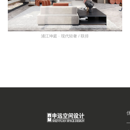
浦江坤庭 · 现代轻奢 / 联排