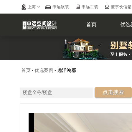
上海
申远软装
申远工装
董事长信箱
首页
优选
首页
-
优选案例
-
远洋鸿郡