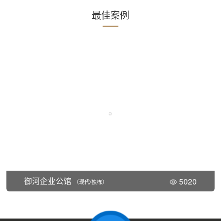
最佳案例
御河企业公馆
5020
（现代/独栋）