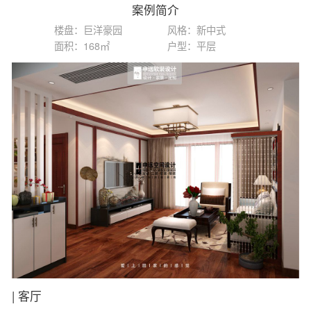
案例简介
楼盘：巨洋豪园
风格：新中式
面积：168㎡
户型：平层
|
客厅